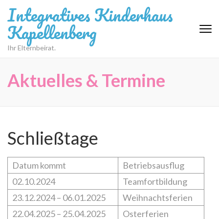
Zum
Integratives Kinderhaus
Inhalt
Kapellenberg
springen
(Eingabetaste
Ihr Elternbeirat.
drücken)
Aktuelles & Termine
Schließtage
Datum kommt
Betriebsausflug
02.10.2024
Teamfortbildung
23.12.2024 – 06.01.2025
Weihnachtsferien
22.04.2025 – 25.04.2025
Osterferien